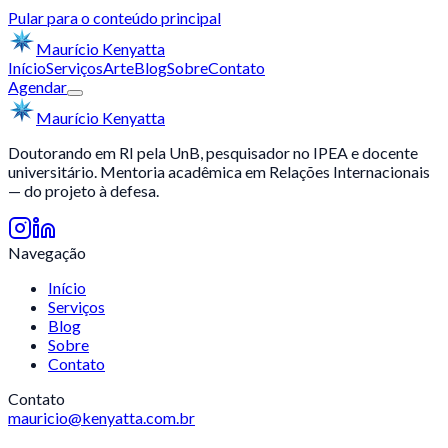
Pular para o conteúdo principal
Maurício
Kenyatta
Início
Serviços
Arte
Blog
Sobre
Contato
Agendar
Maurício
Kenyatta
Doutorando em RI pela UnB, pesquisador no IPEA e docente
universitário. Mentoria acadêmica em Relações Internacionais
— do projeto à defesa.
Navegação
Início
Serviços
Blog
Sobre
Contato
Contato
mauricio@kenyatta.com.br